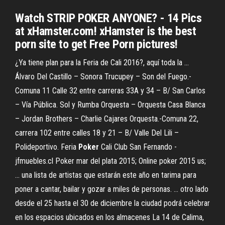
Watch STRIP POKER ANYONE? - 14 Pics
at xHamster.com! xHamster is the best
porn site to get Free Porn pictures!
¿Ya tiene plan para la Feria de Cali 2016?, aquí toda la ...
Álvaro Del Castillo – Sonora Trucupey – Son del Fuego.-
Comuna 11 Calle 32 entre carreras 33A y 34 – B/ San Carlos
– Vía Pública. Sol y Rumba Orquesta – Orquesta Casa Blanca
– Jordan Brothers – Charlie Cajares Orquesta.-Comuna 22,
carrera 102 entre calles 18 y 21 – B/ Valle Del Lili –
Polideportivo. Feria
Poker
Cali Club San Fernando -
jfmuebles.cl Poker mar del plata 2015; Online poker 2015 us;
... una lista de artistas que estarán este año en tarima para
poner a cantar, bailar y gozar a miles de personas. ... otro lado
desde el 25 hasta el 30 de diciembre la ciudad podrá celebrar
en los espacios ubicados en los almacenes La 14 de Calima,