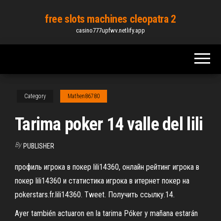
Skip
free slots machines cleopatra 2
to
casino777upfwv.netlify.app
the
content
Category
Mathen86780
Tarima poker 14 valle del lili
By
PUBLISHER
профиль игрока в покер lili14360, онлайн рейтинг игрока в
покер lili14360 и статистика игрока в итернет покер на
pokerstars.fr.lili14360. Tweet. Получить ссылку.14.
Ayer también actuaron en la tarima Póker y mañana estarán